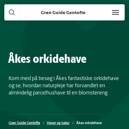
Gå til hoved indhold
Grøn Guide Gentofte
Åkes orkidehave
Kom med på besøg i Åkes fantastiske orkidehave
og se, hvordan naturpleje har forvandlet en
almindelig parcelhushave til en blomstereng.
Grøn Guide Gentofte
Haver og natur
Åkes orkidehave