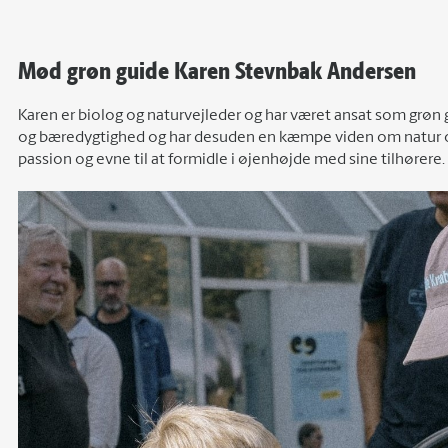
Mød grøn guide Karen Stevnbak Andersen
Karen er biolog og naturvejleder og har været ansat som grøn 
og bæredygtighed og har desuden en kæmpe viden om natur og
passion og evne til at formidle i øjenhøjde med sine tilhørere.