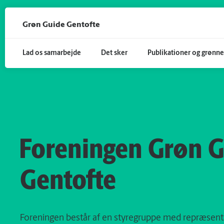
Gå til hoved indhold
Grøn Guide Gentofte
Lad os samarbejde
Det sker
Publikationer og grønne
Foreningen Grøn 
Gentofte
Foreningen består af en styregruppe med repræsenta