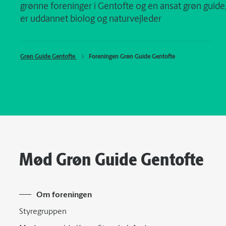
grønne foreninger i Gentofte og en ansat grøn guide
er uddannet biolog og naturvejleder
Grøn Guide Gentofte 
Foreningen Grøn Guide Gentofte
Mød Grøn Guide Gentofte
Om foreningen
Styregruppen